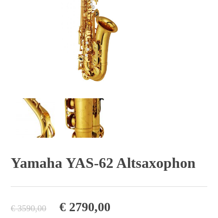
Yamaha YAS-62 Altsaxophon
Ursprünglicher
Aktueller
€
2790,00
€
3590,00