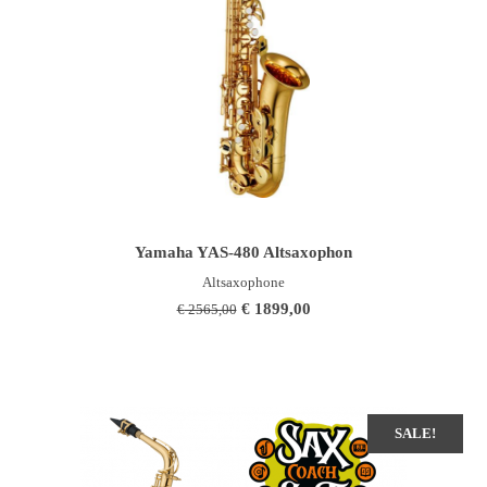
IN DEN WARENKORB
Yamaha YAS-480 Altsaxophon
Altsaxophone
Ursprünglicher
Aktueller
€
1899,00
€
2565,00
Preis
Preis
war:
ist:
€ 2565,00
€ 1899,00.
SALE!