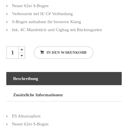
Preis
Preis
Neuer 62er S-Bogen
war:
ist:
Verbesserte tief H/ C# Verbindung
€ 3590,00
€ 2790,00.
S-Bogen aufnahme für besseren Klang
Ink. 4C Mundstück und Gigbag mit Rückengurten
Yamaha
IN DEN WARENKORB
YAS-
62
Altsaxophon
Beschreibung
quantity
Zusätzliche Informationen
ES Altsaxophon
Neuer 62er S-Bogen