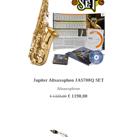
IN DEN WARENKORB
Jupiter Altsaxophon JAS700Q SET
Altsaxophone
Ursprünglicher
Aktueller
€
1190,00
€
1320,00
Preis
Preis
war:
ist:
€ 1320,00
€ 1190,00.