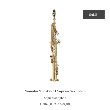
SALE!
IN DEN WARENKORB
Yamaha YSS 475 II Sopran Saxophon
Sopransaxophon
Ursprünglicher
Aktueller
€
2259,00
€
3049,00
Preis
Preis