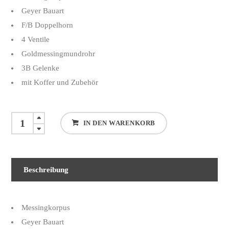
war:
ist:
Geyer Bauart
€ 4968,00
€ 4490,00.
F/B Doppelhorn
4 Ventile
Goldmessingmundrohr
3B Gelenke
mit Koffer und Zubehör
Hoyer
IN DEN WARENKORB
HH
801-
1-
Beschreibung
0
quantity
Messingkorpus
Geyer Bauart