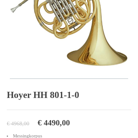
Hoyer HH 801-1-0
Ursprünglicher
Aktueller
€
4490,00
€
4968,00
Preis
Preis
Messingkorpus