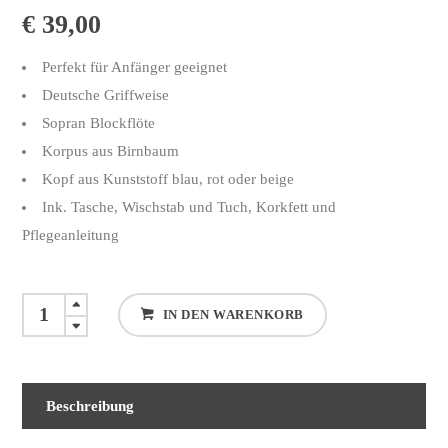
€
39,00
Perfekt für Anfänger geeignet
Deutsche Griffweise
Sopran Blockflöte
Korpus aus Birnbaum
Kopf aus Kunststoff blau, rot oder beige
Ink. Tasche, Wischstab und Tuch, Korkfett und
Pflegeanleitung
Mollenhauer
IN DEN WARENKORB
Prima
Sopranblockflöte
Deutsch
Beschreibung
quantity